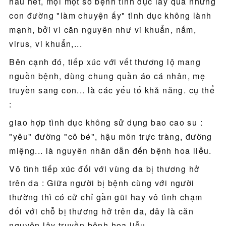
hầu hết, mọi một số bệnh tình dục lây qua những
con đường "làm chuyện ấy" tình dục không lành
mạnh, bởi vì căn nguyên như vi khuẩn, nấm,
virus, vi khuẩn,...
Bên cạnh đó, tiếp xúc với vết thương lộ mang
nguồn bệnh, dùng chung quần áo cá nhân, mẹ
truyền sang con... là các yếu tố khả năng. cụ thể
:
giao hợp tình dục không sử dụng bao cao su :
"yêu" đường "cô bé", hậu môn trực tràng, đường
miệng... là nguyên nhân dẫn đến bệnh hoa liễu.
Vô tình tiếp xúc đối với vùng da bị thương hở
trên da : Giữa người bị bệnh cùng với người
thường thì có cử chỉ gần gũi hay vô tình chạm
đối với chỗ bị thương hở trên da, đây là căn
nguyên lây truyền bệnh hoa liễu.