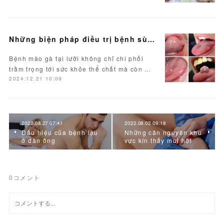
Những biện pháp điều trị bệnh sùi mào gà ở lưỡi hiệu quả
Bệnh mào gà tại lưỡi không chỉ chi phối
trầm trọng tới sức khỏe thể chất mà còn …
2024.12.21 10:09
2022.08.27 07:41
2022.08.02 09:18
Dấu hiệu của bệnh lậu
Những căn nguyên khu
ở đàn ông
vực kín thấy mùi hôi
0
コメント