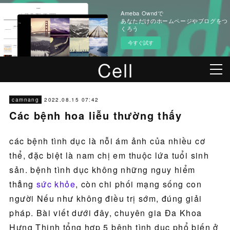
Ameba Owndで
あなただけのホームページやブログをつ
くろう
今すぐ試す
2022.08.15 07:42
camnang
Các bệnh hoa liễu thường thấy
các bệnh tình dục là nỗi ám ảnh của nhiều cơ
thể, đặc biệt là nam chị em thuộc lứa tuổi sinh
sản. bệnh tình dục không những nguy hiểm
thẳng
sức khỏe
, còn chi phối mạng sống con
người Nếu như không điều trị sớm, đúng giải
pháp. Bài viết dưới đây, chuyên gia Đa Khoa
Hưng Thịnh tổng hợp 5 bệnh tình dục phổ biến ở