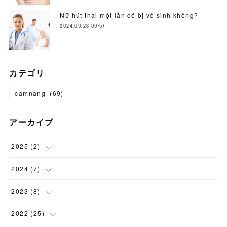
Nữ hút thai một lần có bị vô sinh không?
2024.09.28 09:57
カテゴリ
camnang
(
69
)
アーカイブ
2025
(
2
)
(
1
)
2024
(
7
)
(
1
)
(
1
)
2023
(
8
)
(
1
)
(
1
)
2022
(
25
)